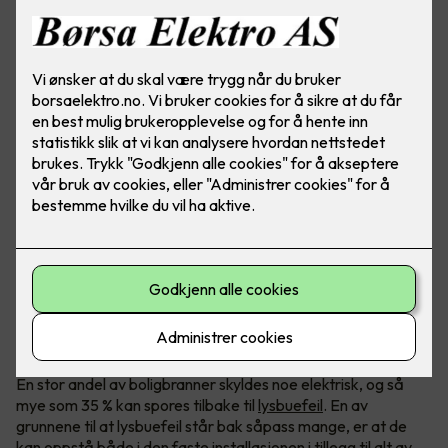
Lysbuefeil er en vanlig brannårsak
En stor andel av boligbranner skyldes noe elektrisk, og så
mye som 35 % kan spores tilbake til
lysbuefeil
. En av
grunnene til at lysbuefeil står bak såpass mange, er at de
kan oppstå både i den faste installasjonen i tillegg til alt av